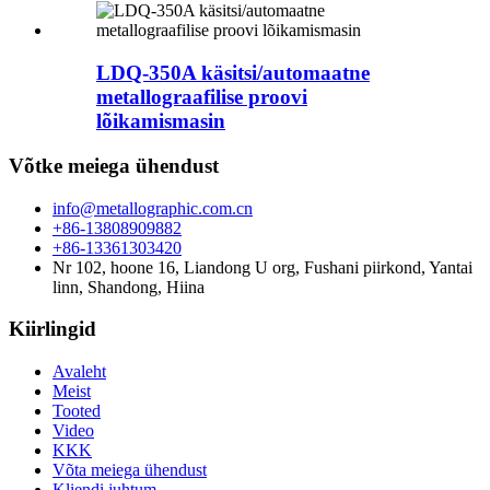
LDQ-350A käsitsi/automaatne
metallograafilise proovi
lõikamismasin
Võtke meiega ühendust
info@metallographic.com.cn
+86-13808909882
+86-13361303420
Nr 102, hoone 16, Liandong U org, Fushani piirkond, Yantai
linn, Shandong, Hiina
Kiirlingid
Avaleht
Meist
Tooted
Video
KKK
Võta meiega ühendust
Kliendi juhtum