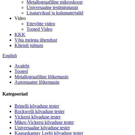
Metallograafiline mikroskoop
Universaalne testimismasin
Lisatarvikud ja kulumaterjalid
Video
Ettevõtte video
Tooted Video
KKK
Võta meiega ühendust
Kliendi juhtum
English
Avaleht
Tooted
Metallograafiline lõikemasin
Automaatne lõikemasin
Kategooriad
Brinelli kõvaduse tester
Rockwelli kõvaduse tester
Vickersi kõvaduse tester
Mikro-Vickersi kõvaduse tester
Universaalne kõvaduse tester
Kaasaskantav Leebi kõvaduse tester