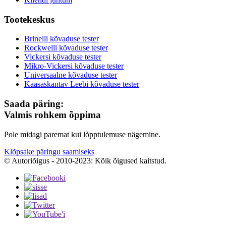
Tootekeskus
Brinelli kõvaduse tester
Rockwelli kõvaduse tester
Vickersi kõvaduse tester
Mikro-Vickersi kõvaduse tester
Universaalne kõvaduse tester
Kaasaskantav Leebi kõvaduse tester
Saada päring:
Valmis rohkem õppima
Pole midagi paremat kui lõpptulemuse nägemine.
Klõpsake päringu saamiseks
© Autoriõigus - 2010-2023: Kõik õigused kaitstud.