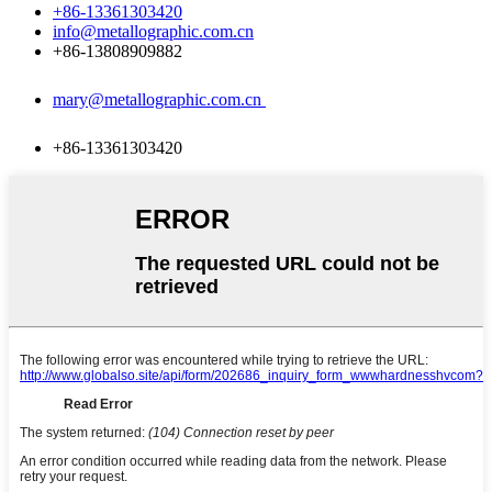
+86-13361303420
info@metallographic.com.cn
+86-13808909882
mary@metallographic.com.cn
+86-13361303420