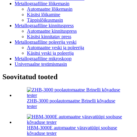
Metallograafiline lõikemasin
Automaatne lõikemasin
Käsitsi lõikamine
Täppislõikusmasin
Metallograafiline kinnituspress
Automaatne kinnituspress
Käsitsi kinnitatav press
Metallograafiline poleerija veski
Automaatne veski ja poleerija
Käsitsi veski ja poleerija
Metallograafiline mikroskoop
Universaalne testimismasin
Soovitatud tooted
ZHB-3000 poolautomaatne Brinelli kõvaduse
tester
HBM-3000E automaatne väravatüüpi soolsuse
kõvaduse tester