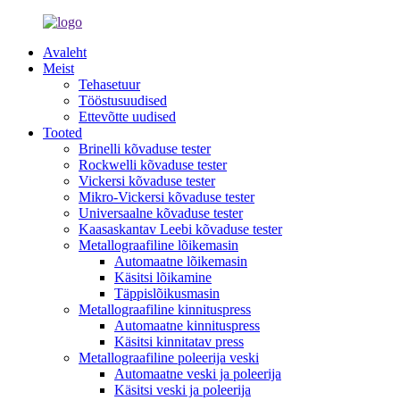
Avaleht
Meist
Tehasetuur
Tööstusuudised
Ettevõtte uudised
Tooted
Brinelli kõvaduse tester
Rockwelli kõvaduse tester
Vickersi kõvaduse tester
Mikro-Vickersi kõvaduse tester
Universaalne kõvaduse tester
Kaasaskantav Leebi kõvaduse tester
Metallograafiline lõikemasin
Automaatne lõikemasin
Käsitsi lõikamine
Täppislõikusmasin
Metallograafiline kinnituspress
Automaatne kinnituspress
Käsitsi kinnitatav press
Metallograafiline poleerija veski
Automaatne veski ja poleerija
Käsitsi veski ja poleerija