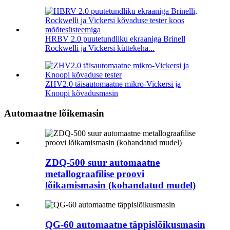
HRBV 2.0 puutetundliku ekraaniga Brinell
Rockwelli ja Vickersi küttekeha...
ZHV2.0 täisautomaatne mikro-Vickersi ja
Knoopi kõvadusmasin
Automaatne lõikemasin
ZDQ-500 suur automaatne
metallograafilise proovi
lõikamismasin (kohandatud mudel)
QG-60 automaatne täppislõikusmasin